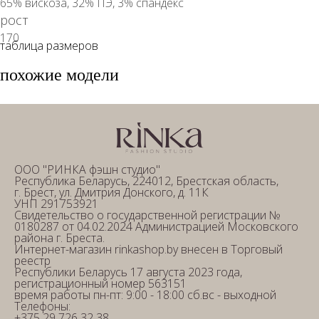
65% вискоза, 32% ПЭ, 3% спандекс
рост
170
таблица размеров
похожие модели
ООО "РИНКА фэшн студио"
Республика Беларусь, 224012, Брестская область,
г. Брест, ул. Дмитрия Донского, д. 11К
УНП 291753921
Свидетельство о государственной регистрации №
0180287 от 04.02.2024 Администрацией Московского
района г. Бреста.
Интернет-магазин rinkashop.by внесен в Торговый
реестр
Республики Беларусь 17 августа 2023 года,
регистрационный номер 563151
время работы пн-пт: 9:00 - 18:00 сб.вс - выходной
Телефоны:
+375 29 726 32 38