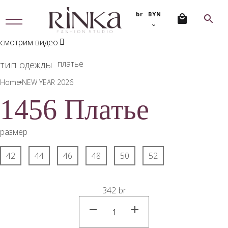
br
BYN
МЕ
НЮ
смотрим видео
платье
тип одежды
Home
NEW YEAR 2026
1456 Платье
размер
42
44
46
48
50
52
342
br