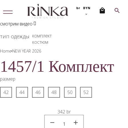
br
BYN
МЕ
НЮ
смотрим видео
комплект
тип одежды
костюм
Home
NEW YEAR 2026
1457/1 Комплект
размер
42
44
46
48
50
52
342
br