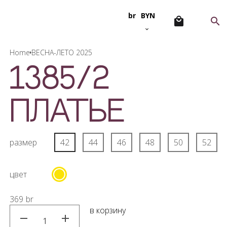
br
BYN
Home
ВЕСНА-ЛЕТО 2025
1385/2
Платье
размер
42
44
46
48
50
52
цвет
369
br
в корзину