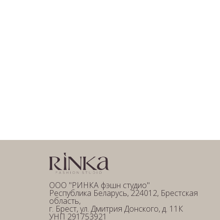
ООО "РИНКА фэшн студио"
Республика Беларусь, 224012, Брестская
область,
г. Брест, ул. Дмитрия Донского, д. 11К
УНП 291753921