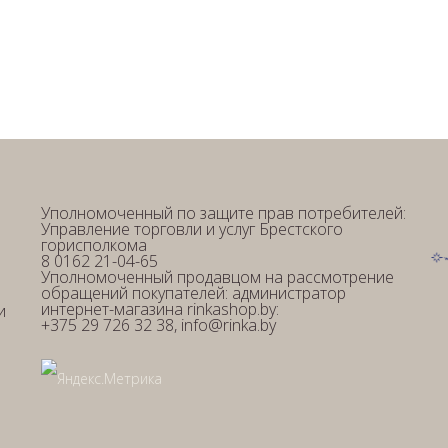
Уполномоченный по защите прав потребителей:
Управление торговли и услуг Брестского
горисполкома
8 0162 21-04-65
Уполномоченный продавцом на рассмотрение
обращений покупателей: администратор
интернет-магазина rinkashop.by:
и
+375 29 726 32 38, info@rinka.by