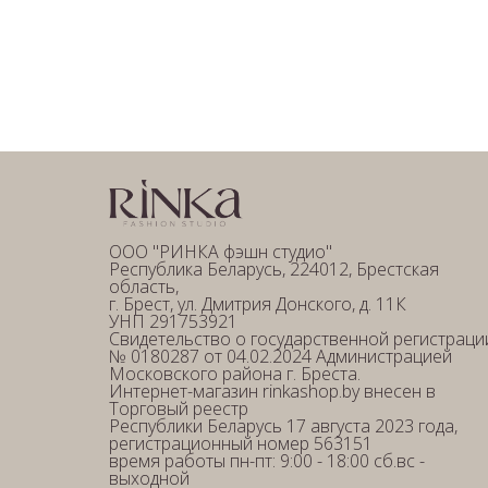
ООО "РИНКА фэшн студио"
Республика Беларусь, 224012, Брестская
область,
г. Брест, ул. Дмитрия Донского, д. 11К
УНП 291753921
Свидетельство о государственной регистраци
№ 0180287 от 04.02.2024 Администрацией
Московского района г. Бреста.
Интернет-магазин rinkashop.by внесен в
Торговый реестр
Республики Беларусь 17 августа 2023 года,
регистрационный номер 563151
время работы пн-пт: 9:00 - 18:00 сб.вс -
выходной