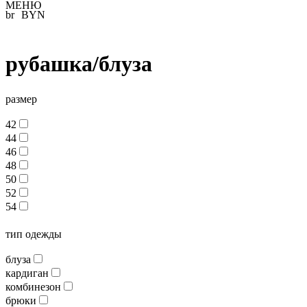
МЕНЮ
br
BYN
рубашка/блуза
размер
42
44
46
48
50
52
54
тип одежды
блуза
кардиган
комбинезон
брюки