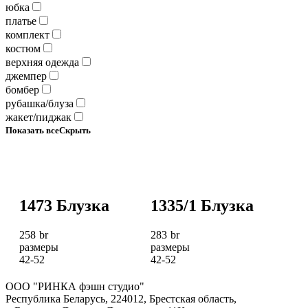
юбка
платье
комплект
костюм
верхняя одежда
джемпер
бомбер
рубашка/блуза
жакет/пиджак
Показать все
Скрыть
Добавить в список
Добавить в список
1473 Блузка
1335/1 Блузка
желаний
желаний
258
br
283
br
размеры
размеры
42-52
42-52
ООО "РИНКА фэшн студио"
Республика Беларусь, 224012, Брестская область,