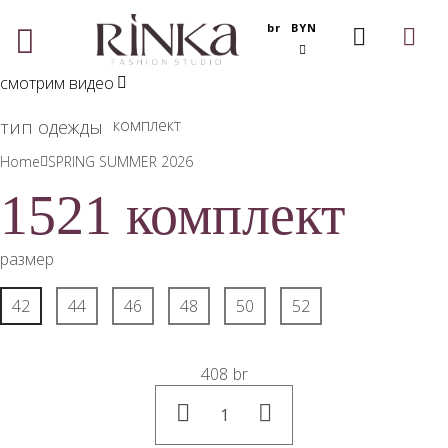
br
BYN
МЕН
Ю
смотрим видео
комплект
тип одежды
Home
SPRING SUMMER 2026
1521 комплект
размер
42
44
46
48
50
52
408
br