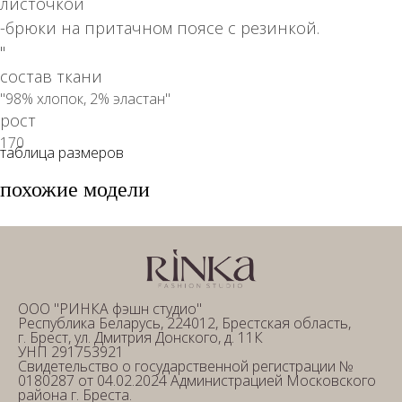
листочкой
-брюки на притачном поясе с резинкой.
"
состав ткани
"98% хлопок, 2% эластан"
рост
170
таблица размеров
похожие модели
ООО "РИНКА фэшн студио"
Республика Беларусь, 224012, Брестская область,
г. Брест, ул. Дмитрия Донского, д. 11К
УНП 291753921
Свидетельство о государственной регистрации №
0180287 от 04.02.2024 Администрацией Московского
района г. Бреста.