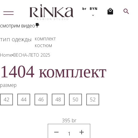
br
BYN
МЕ
НЮ
смотрим видео
комплект
тип одежды
костюм
Home
ВЕСНА-ЛЕТО 2025
1404 комплект
размер
42
44
46
48
50
52
395
br